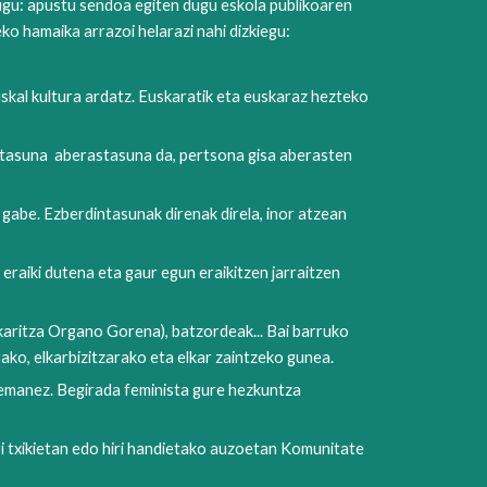
dugu: apustu sendoa egiten dugu eskola publikoaren
eko hamaika arrazoi helarazi nahi dizkiegu:
skal kultura ardatz. Euskaratik eta euskaraz hezteko
aniztasuna aberastasuna da, pertsona gisa aberasten
gabe. Ezberdintasunak direnak direla, inor atzean
 eraiki dutena eta gaur egun eraikitzen jarraitzen
karitza Organo Gorena), batzordeak... Bai barruko
ako, elkarbizitzarako eta elkar zaintzeko gunea.
a emanez. Begirada feminista gure hezkuntza
ri txikietan edo hiri handietako auzoetan Komunitate