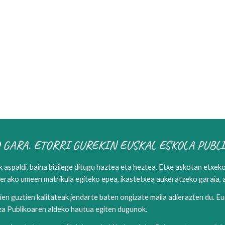
 GARA. ETORRI GUREKIN EUSKAL ESKOLA PUBL
k aspaldi, baina bizilege ditugu haztea eta heztea. Etxe askotan etxek
terako umeen matrikula egiteko epea, ikastetxea aukeratzeko garaia, a
rien guztien kalitateak jendarte baten ongizate maila adierazten du. 
za Publikoaren aldeko hautua egiten dugunok.