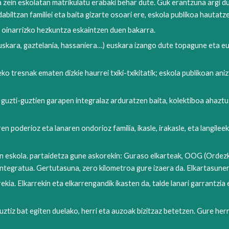
a zein eskolatan matrikulatu erabaki behar dute. Guk erantzuna argi 
abiltzan familiei eta baita gizarte osoari ere, eskola publikoa hautatz
ko oinarrizko hezkuntza eskaintzen duen bakarra.
euskara, gaztelania, hassaniera…) euskara izango dute topagune eta eu
eko tresnak ematen dizkie haurrei txiki-txikitatik; eskola publikoan 
guzti-guztien garapen integralaz arduratzen baita, kolektiboa ahaztu 
 poderioz eta lanaren ondorioz familia, ikasle, irakasle, eta langileek
an eskola. partaidetza gune askorekin: Guraso elkarteak, OOG (Ordez
integratua. Gertutasuna, zero kilometroa gure izaera da. Elkartasuner
ekia. Elkarrekin eta elkarrengandik ikasten da, talde lanari garrantzi
ztiz bat egiten duelako, herri eta auzoak bizitzaz betetzen. Gure her