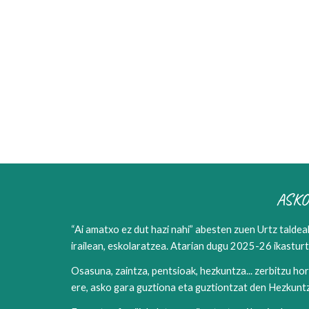
ASKO
“Ai amatxo ez dut hazi nahi” abesten zuen Urtz taldea
irailean, eskolaratzea. Atarian dugu 2025-26 ikastur
Osasuna, zaintza, pentsioak, hezkuntza... zerbitzu ho
ere, asko gara guztiona eta guztiontzat den Hezkunt