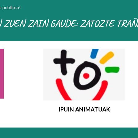
 publikoa!
 ZUEN ZAIN GAUDE: ZATOZTE TRAÑ
IPUIN ANIMATUAK