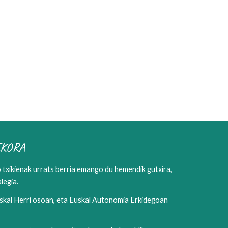
IKORA
o txikienak urrats berria emango du hemendik gutxira,
legia.
Euskal Herri osoan, eta Euskal Autonomia Erkidegoan