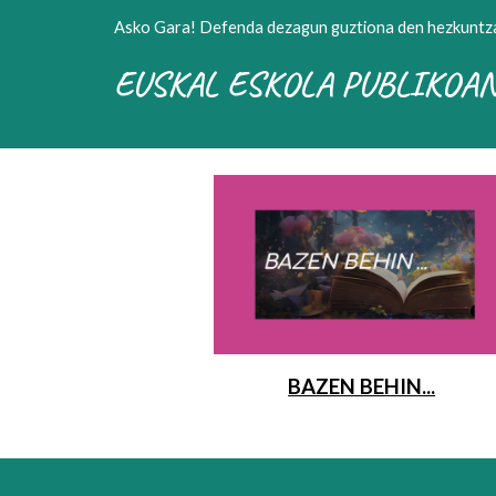
Asko Gara! Defenda dezagun guztiona den hezkuntza
EUSKAL ESKOLA PUBLIKOAN
BAZEN BEHIN...