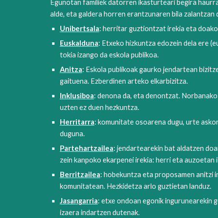
Egunotan familiek datorren ikasturteari begira haurr
alde, eta galdera horren erantzunaren bila zalantzan d
Unibertsala
: herritar guztiontzat irekia eta doa
Euskalduna
: Etxeko hizkuntza edozein dela ere (
tokia izango da eskola publikoa.
Anitza
: Eskola publikoak gaurko jendartean bizitz
gaituena. Ezberdinen arteko elkarbizitza.
Inklusiboa
: denona da, eta denontzat. Norbanako 
uzten ez duen hezkuntza.
Herritarra
: komunitate osoarena dugu, urte askoren
duguna.
Partehartzailea
: jendartearekin bat aldatzen do
zein kanpoko ekarpenei irekia: herri eta auzoetan 
Berritzailea
: hobekuntza eta proposamen anitzi ir
komunitatean. Hezkidetza arlo guztietan landuz.
Jasangarria
: etxe ondoan egonik ingurunearekin gu
izaera indartzen dutenak.